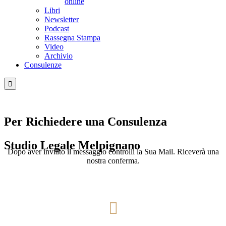
online
Libri
Newsletter
Podcast
Rassegna Stampa
Video
Archivio
Consulenze

Per Richiedere una Consulenza
Studio Legale Melpignano
Dopo aver inviato il messaggio controlli la Sua Mail. Riceverà una
nostra conferma.
