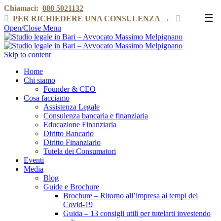
Chiamaci:
080 5021132
☰

PER RICHIEDERE UNA CONSULENZA →

Open/Close Menu
Skip to content
Home
Chi siamo
Founder & CEO
Cosa facciamo
Assistenza Legale
Consulenza bancaria e finanziaria
Educazione Finanziaria
Diritto Bancario
Diritto Finanziario
Tutela dei Consumatori
Eventi
Media
Blog
Guide e Brochure
Brochure – Ritorno all’impresa ai tempi del
Covid-19
Guida – 13 consigli utili per tutelarti investendo