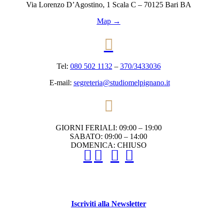
Via Lorenzo D’Agostino, 1 Scala C – 70125 Bari BA
Map →

Tel:
080 502 1132
–
370/3433036
E-mail:
segreteria@studiomelpignano.it

GIORNI FERIALI: 09:00 – 19:00
SABATO: 09:00 – 14:00
DOMENICA: CHIUSO




Iscriviti alla Newsletter